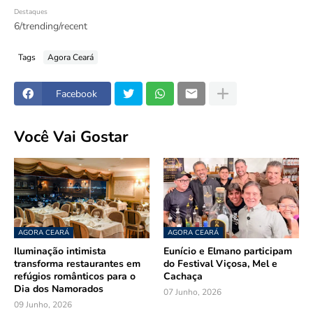
Destaques
6/trending/recent
Tags
Agora Ceará
Facebook
Você Vai Gostar
AGORA CEARÁ
AGORA CEARÁ
Iluminação intimista
Eunício e Elmano participam
transforma restaurantes em
do Festival Viçosa, Mel e
refúgios românticos para o
Cachaça
Dia dos Namorados
07 Junho, 2026
09 Junho, 2026