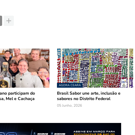
AGORA CEARÁ
mano participam do
Brasil Sabor une arte, inclusão e
sa, Mel e Cachaça
sabores no Distrito Federal
05 Junho, 2026