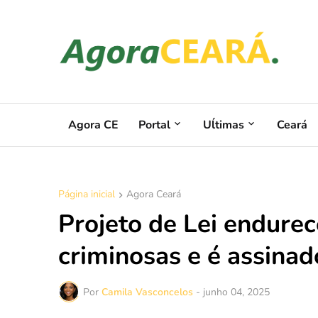
Agora CE
Portal
Uĺtimas
Ceará
Página inicial
Agora Ceará
Projeto de Lei endure
criminosas e é assina
Por
Camila Vasconcelos
-
junho 04, 2025