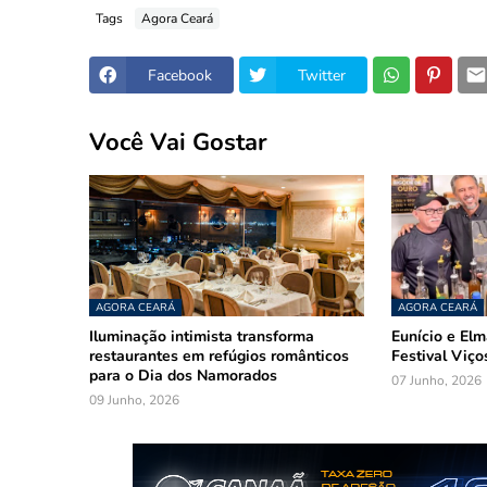
Tags
Agora Ceará
Facebook
Twitter
Você Vai Gostar
AGORA CEARÁ
AGORA CEARÁ
Iluminação intimista transforma
Eunício e El
restaurantes em refúgios românticos
Festival Viço
para o Dia dos Namorados
07 Junho, 2026
09 Junho, 2026