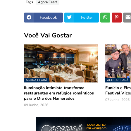
Tags
Agora Ceará
Facebook
Twitter
Você Vai Gostar
AGORA CEARÁ
AGORA CEARÁ
Iluminação intimista transforma
Eunício e El
restaurantes em refúgios românticos
Festival Viço
para o Dia dos Namorados
07 Junho, 2026
09 Junho, 2026