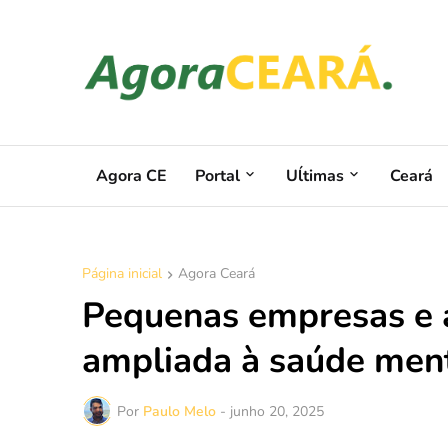
Agora CE
Portal
Uĺtimas
Ceará
Página inicial
Agora Ceará
Pequenas empresas e 
ampliada à saúde ment
Por
Paulo Melo
-
junho 20, 2025