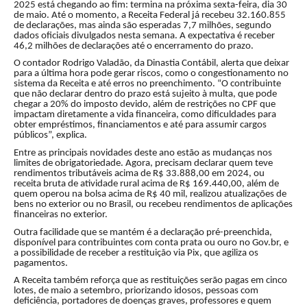
2025 está chegando ao fim: termina na próxima sexta-feira, dia 30
de maio. Até o momento, a Receita Federal já recebeu 32.160.855
de declarações, mas ainda são esperadas 7,7 milhões, segundo
dados oficiais divulgados nesta semana. A expectativa é receber
46,2 milhões de declarações até o encerramento do prazo.
O contador Rodrigo Valadão, da Dinastia Contábil, alerta que deixar
para a última hora pode gerar riscos, como o congestionamento no
sistema da Receita e até erros no preenchimento. “O contribuinte
que não declarar dentro do prazo está sujeito à multa, que pode
chegar a 20% do imposto devido, além de restrições no CPF que
impactam diretamente a vida financeira, como dificuldades para
obter empréstimos, financiamentos e até para assumir cargos
públicos”, explica.
Entre as principais novidades deste ano estão as mudanças nos
limites de obrigatoriedade. Agora, precisam declarar quem teve
rendimentos tributáveis acima de R$ 33.888,00 em 2024, ou
receita bruta de atividade rural acima de R$ 169.440,00, além de
quem operou na bolsa acima de R$ 40 mil, realizou atualizações de
bens no exterior ou no Brasil, ou recebeu rendimentos de aplicações
financeiras no exterior.
Outra facilidade que se mantém é a declaração pré-preenchida,
disponível para contribuintes com conta prata ou ouro no Gov.br, e
a possibilidade de receber a restituição via Pix, que agiliza os
pagamentos.
A Receita também reforça que as restituições serão pagas em cinco
lotes, de maio a setembro, priorizando idosos, pessoas com
deficiência, portadores de doenças graves, professores e quem