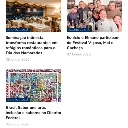
AGORA CEARÁ
AGORA CEARÁ
Iluminação intimista
Eunício e Elmano participam
transforma restaurantes em
do Festival Viçosa, Mel e
refúgios românticos para o
Cachaça
Dia dos Namorados
07 Junho, 2026
09 Junho, 2026
AGORA CEARÁ
Brasil Sabor une arte,
inclusão e sabores no Distrito
Federal
05 Junho, 2026