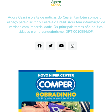
Agora Ceará é o site de notícias do Ceará , também somos um
espaço para discutir o Ceará e o Brasil. Aqui tem informação de
verdade com imparcialidade. Os principais temas são política,
cidades e empreendedorismo. DRT 0010556/DF.