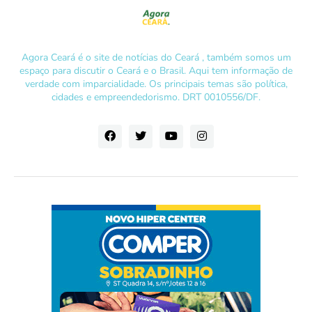
Agora Ceará é o site de notícias do Ceará , também somos um
espaço para discutir o Ceará e o Brasil. Aqui tem informação de
verdade com imparcialidade. Os principais temas são política,
cidades e empreendedorismo. DRT 0010556/DF.