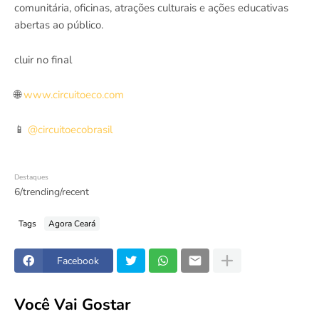
comunitária, oficinas, atrações culturais e ações educativas
abertas ao público.
cluir no final
🌐
www.circuitoeco.com
📱
@circuitoecobrasil
Destaques
6/trending/recent
Tags
Agora Ceará
Facebook
Você Vai Gostar