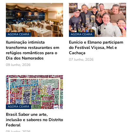
AGORA CEARÁ
AGORA CEARÁ
Iluminação intimista
Eunício e Elmano participam
transforma restaurantes em
do Festival Viçosa, Mel e
refúgios românticos para o
Cachaça
Dia dos Namorados
07 Junho, 2026
09 Junho, 2026
AGORA CEARÁ
Brasil Sabor une arte,
inclusão e sabores no Distrito
Federal
05 Junho, 2026