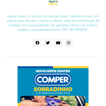
Agora Ceará é o site de notícias do Ceará , também somos um
espaço para discutir o Ceará e o Brasil. Aqui tem informação de
verdade com imparcialidade. Os principais temas são política,
cidades e empreendedorismo. DRT 0010556/DF.