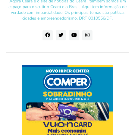
Agora Ceará é o site de notícias do Ceará , também somos um
espaço para discutir o Ceará e o Brasil. Aqui tem informação de
verdade com imparcialidade. Os principais temas são política,
cidades e empreendedorismo. DRT 0010556/DF.