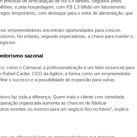
om previsão de arrecadação de R$ 5,4 bilhões, seguidos pelos
ilhões, e pela hospedagem, com R$ 1,3 bilhão em faturamento.
pregos temporários, com destaque para o setor de alimentação, que
enos empreendedores encontram oportunidades para crescer,
rismo. No entanto, segundo especialistas, a chave para manter o
egócios.
dedorismo sazonal
, como o Carnaval, a profissionalização é um fator essencial para
do Rafael Caribé, CEO da Agilize, a forma como um empreendedor
inir o sucesso e a possibilidade de expansão para outras
smo faz toda a diferença. Quem trata o cliente com seriedade,
operação organizada aumenta as chances de fidelizar
tros eventos ou mesmo para um negócio fixo no futuro”, explica