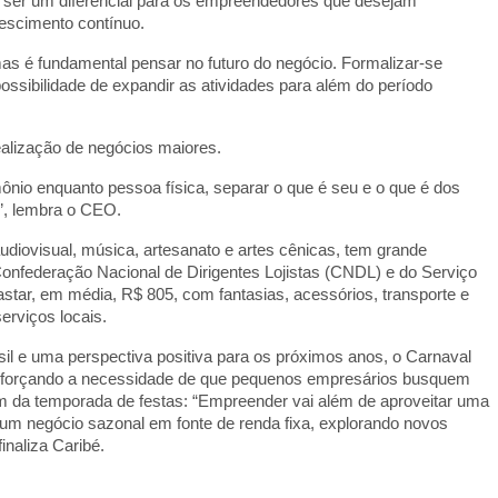
e ser um diferencial para os empreendedores que desejam
rescimento contínuo.
s é fundamental pensar no futuro do negócio. Formalizar-se
possibilidade de expandir as atividades para além do período
realização de negócios maiores.
mônio enquanto pessoa física, separar o que é seu e o que é dos
s”, lembra o CEO.
diovisual, música, artesanato e artes cênicas, tem grande
onfederação Nacional de Dirigentes Lojistas (CNDL) e do Serviço
astar, em média, R$ 805, com fantasias, acessórios, transporte e
erviços locais.
il e uma perspectiva positiva para os próximos anos, o Carnaval
reforçando a necessidade de que pequenos empresários busquem
ém da temporada de festas: “Empreender vai além de aproveitar uma
um negócio sazonal em fonte de renda fixa, explorando novos
naliza Caribé.