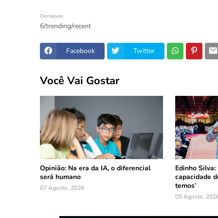
Destaques
6/trending/recent
Facebook
Twitter
Você Vai Gostar
Opinião: Na era da IA, o diferencial
Edinho Silva:
será humano
capacidade d
temos’
07 Agosto, 2026
05 Agosto, 202