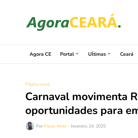
Agora CE
Portal
Uĺtimas
Ceará
Página inicial
Carnaval movimenta R$
oportunidades para e
Por
Paulo Melo
-
fevereiro 24, 2025