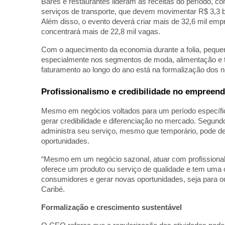
Bares e restaurantes lideram as receitas do período, c
serviços de transporte, que devem movimentar R$ 3,3 b
Além disso, o evento deverá criar mais de 32,6 mil em
concentrará mais de 22,8 mil vagas.
Com o aquecimento da economia durante a folia, pequ
especialmente nos segmentos de moda, alimentação e tu
faturamento ao longo do ano está na formalização dos n
Profissionalismo e credibilidade no empreen
Mesmo em negócios voltados para um período específico
gerar credibilidade e diferenciação no mercado. Segun
administra seu serviço, mesmo que temporário, pode def
oportunidades.
“Mesmo em um negócio sazonal, atuar com profissionali
oferece um produto ou serviço de qualidade e tem uma 
consumidores e gerar novas oportunidades, seja para ou
Caribé.
Formalização e crescimento sustentável