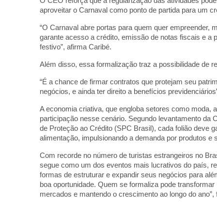
O CEO reforça que a regularização das atividades pod
aproveitar o Carnaval como ponto de partida para um c
“O Carnaval abre portas para quem quer empreender, ma
garante acesso a crédito, emissão de notas fiscais e a 
festivo”, afirma Caribé.
Além disso, essa formalização traz a possibilidade de 
“É a chance de firmar contratos que protejam seu patri
negócios, e ainda ter direito a benefícios previdenciário
A economia criativa, que engloba setores como moda, au
participação nesse cenário. Segundo levantamento da C
de Proteção ao Crédito (SPC Brasil), cada folião deve g
alimentação, impulsionando a demanda por produtos e s
Com recorde no número de turistas estrangeiros no Bras
segue como um dos eventos mais lucrativos do país, 
formas de estruturar e expandir seus negócios para al
boa oportunidade. Quem se formaliza pode transformar 
mercados e mantendo o crescimento ao longo do ano”, fi