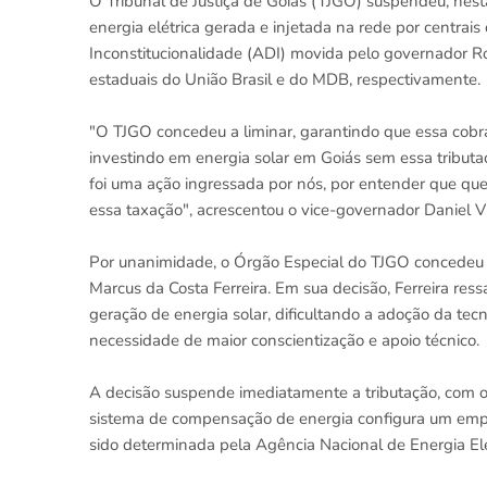
O Tribunal de Justiça de Goiás (TJGO) suspendeu, nest
energia elétrica gerada e injetada na rede por centrais
Inconstitucionalidade (ADI) movida pelo governador Ro
estaduais do União Brasil e do MDB, respectivamente.
"O TJGO concedeu a liminar, garantindo que essa cobr
investindo em energia solar em Goiás sem essa tributa
foi uma ação ingressada por nós, por entender que qu
essa taxação", acrescentou o vice-governador Daniel Vi
Por unanimidade, o Órgão Especial do TJGO concedeu a
Marcus da Costa Ferreira. Em sua decisão, Ferreira re
geração de energia solar, dificultando a adoção da tecno
necessidade de maior conscientização e apoio técnico.
A decisão suspende imediatamente a tributação, com o
sistema de compensação de energia configura um empr
sido determinada pela Agência Nacional de Energia Elé