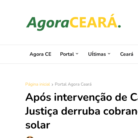
Agora CE
Portal
Uĺtimas
Ceará
Página inicial
Portal Agora Ceará
Após intervenção de Ca
Justiça derruba cobra
solar