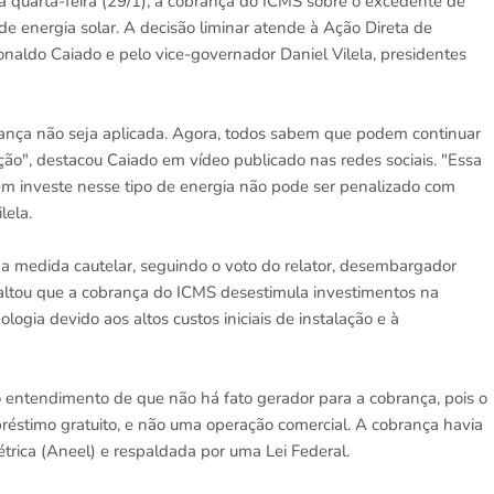
a quarta-feira (29/1), a cobrança do ICMS sobre o excedente de
 de energia solar. A decisão liminar atende à Ação Direta de
naldo Caiado e pelo vice-governador Daniel Vilela, presidentes
ança não seja aplicada. Agora, todos sabem que podem continuar
ção", destacou Caiado em vídeo publicado nas redes sociais. "Essa
em investe nesse tipo de energia não pode ser penalizado com
lela.
 medida cautelar, seguindo o voto do relator, desembargador
ssaltou que a cobrança do ICMS desestimula investimentos na
logia devido aos altos custos iniciais de instalação e à
 entendimento de que não há fato gerador para a cobrança, pois o
éstimo gratuito, e não uma operação comercial. A cobrança havia
trica (Aneel) e respaldada por uma Lei Federal.