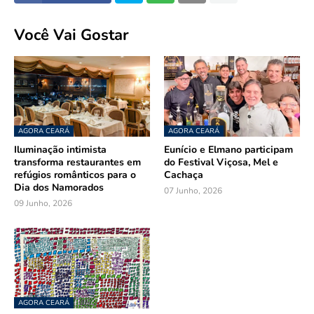
Você Vai Gostar
AGORA CEARÁ
AGORA CEARÁ
Iluminação intimista
Eunício e Elmano participam
transforma restaurantes em
do Festival Viçosa, Mel e
refúgios românticos para o
Cachaça
Dia dos Namorados
07 Junho, 2026
09 Junho, 2026
AGORA CEARÁ