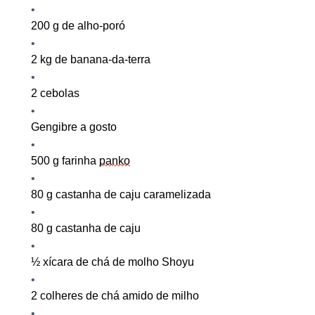
200 g de alho
-
poró
2 kg de banana-da-terra
2
c
ebola
s
Gengibre a gosto
500 g
f
arinha
pa
nko
80 g
c
astanha de caju caramelizada
80 g
c
astanha de caju
½ xícara de chá de molho Shoyu
2 colheres de chá amido de milho