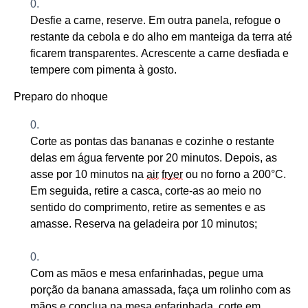
Desfie a carne, reserve. Em outra panela, refogue o
restante da cebola e do alho em manteiga da terra até
ficarem transparentes. Acrescente a carne desfiada e
tempere
com pimenta à gosto.
Preparo do nhoque
Co
rte as pontas das bananas e cozinhe o restante
del
as em água fervente por 20 minutos
. Depois, as
a
sse por 10 minutos na
air
fryer
ou
no
forno a 200°C
.
Em seguida, retire a casca,
corte-as ao meio no
sentido do comprimento, retire as sementes e as
amasse. Reserva na
geladeira
por 10 minutos
;
Com as mãos
e mesa
enfarinhadas,
p
egue uma
porção da banana amassada, faça um rolinho com as
mãos e conclua na mesa enfarinhada, corte em