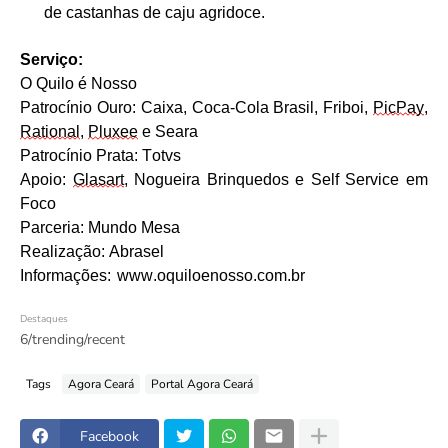
de castanhas de caju agridoce.
Serviço:
O Quilo é Nosso
Patrocínio Ouro: Caixa, Coca-Cola Brasil, Friboi,
PicPay
,
Rational
,
Pluxee
e Seara
Patrocínio Prata: Totvs
Apoio:
Glasart
, Nogueira Brinquedos e Self Service em
Foco
Parceria: Mundo Mesa
Realização: Abrasel
Informações: www.oquiloenosso.com.br
Destaques
6/trending/recent
Tags
Agora Ceará
Portal Agora Ceará
Facebook