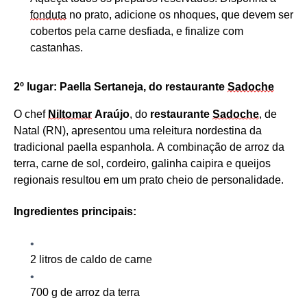
fonduta
no prato, adicione os nhoques,
que devem ser
cobertos pel
a carne desfiada
,
e finalize com
castanhas.
2º
l
ugar: Paella Sertaneja
, do restaurante
Sadoche
O chef
Niltomar
Araújo
, do
r
estaurante
Sadoche
, de
Natal (RN),
apresentou
uma releitura nordestina da
tradicional paella espanhola. A combinação de arroz da
terra, carne de sol, cordeiro, galinha caipira e queijos
regionais resultou em um
prato cheio
de personalidade.
Ingredientes principais:
2 litros de caldo de carne
700
g de arroz da terra