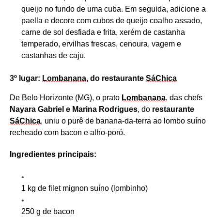
queijo no fundo de uma cuba. Em seguida, adicione a
paella e decore com cubos de queijo coalho assado,
carne de sol desfiada e frita, xerém de castanha
temperado, ervilhas frescas, cenoura, vagem e
castanhas de caju
.
3º lugar:
Lombanana
, do
r
estaurante
SáChica
De Belo Horizonte (MG), o prato
Lombanana
, das chefs
Nayara Gabriel e Marina Rodrigues
, do
r
estaurante
SáChica
, uniu o purê de banana-da-terra ao lombo suíno
recheado com bacon e alho-poró.
Ingredientes principais:
1 kg de filet mignon suíno (lombinho)
250 g de bacon