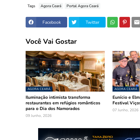
Tags
Agora Ceará
Portal Agora Ceará
Facebook
Twitter
Você Vai Gostar
AGORA CEARÁ
AGORA CEARÁ
Iluminação intimista transforma
Eunício e El
restaurantes em refúgios românticos
Festival Viço
para o Dia dos Namorados
07 Junho, 2026
09 Junho, 2026