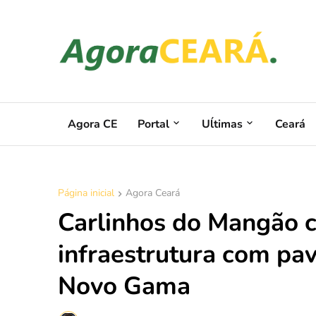
Agora CE
Portal
Uĺtimas
Ceará
Página inicial
Agora Ceará
Carlinhos do Mangão 
infraestrutura com pa
Novo Gama