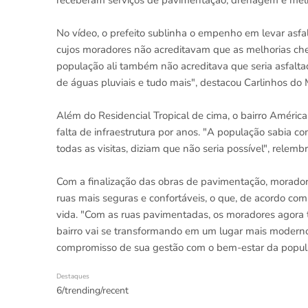
receberam serviços de pavimentação, drenagem e melh
No vídeo, o prefeito sublinha o empenho em levar asf
cujos moradores não acreditavam que as melhorias cheg
população ali também não acreditava que seria asfaltad
de águas pluviais e tudo mais", destacou Carlinhos do
Além do Residencial Tropical de cima, o bairro Améri
falta de infraestrutura por anos. "A população sabia
todas as visitas, diziam que não seria possível", relembr
Com a finalização das obras de pavimentação, morador
ruas mais seguras e confortáveis, o que, de acordo com
vida. "Com as ruas pavimentadas, os moradores agora te
bairro vai se transformando em um lugar mais moderno e
compromisso de sua gestão com o bem-estar da popul
Destaques
6/trending/recent