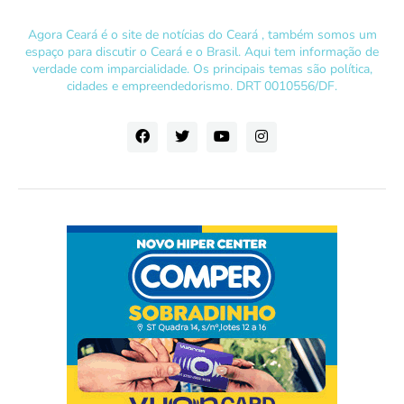
Agora Ceará é o site de notícias do Ceará , também somos um
espaço para discutir o Ceará e o Brasil. Aqui tem informação de
verdade com imparcialidade. Os principais temas são política,
cidades e empreendedorismo. DRT 0010556/DF.