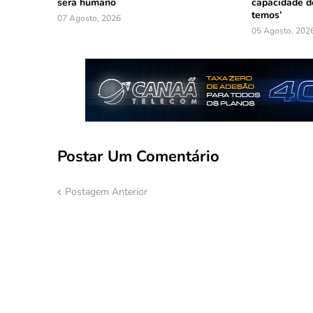
será humano
capacidade d
temos’
07 Agosto, 2026
05 Agosto, 202
Postar Um Comentário
Postagem Anterior