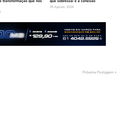
e transformação que nós
que sobressai é a conexão
05 Agosto, 2026
6
Próxima Postagem