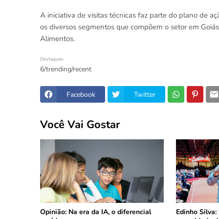
A iniciativa de visitas técnicas faz parte do plano de a
os diversos segmentos que compõem o setor em Goiás.
Alimentos.
Destaques
6/trending/recent
Facebook
Twitter
Você Vai Gostar
Opinião: Na era da IA, o diferencial
Edinho Silva: