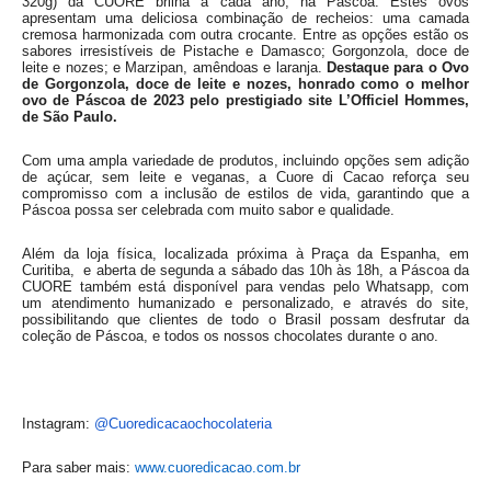
320g) da CUORE brilha a cada ano, na Páscoa. Estes ovos
apresentam uma deliciosa combinação de recheios: uma camada
cremosa harmonizada com outra crocante. Entre as opções estão os
sabores irresistíveis de Pistache e Damasco; Gorgonzola, doce de
leite e nozes; e Marzipan, amêndoas e laranja.
Destaque para o Ovo
de Gorgonzola, doce de leite e nozes, honrado como o melhor
ovo de Páscoa de 2023 pelo prestigiado site L’Officiel Hommes,
de São Paulo.
Com uma ampla variedade de produtos, incluindo opções sem adição
de açúcar, sem leite e veganas, a Cuore di Cacao reforça seu
compromisso com a inclusão de estilos de vida, garantindo que a
Páscoa possa ser celebrada com muito sabor e qualidade.
Além da loja física, localizada próxima à Praça da Espanha, em
Curitiba, e aberta de segunda a sábado das 10h às 18h, a Páscoa da
CUORE também está disponível para vendas pelo Whatsapp, com
um atendimento humanizado e personalizado, e através do site,
possibilitando que clientes de todo o Brasil possam desfrutar da
coleção de Páscoa, e todos os nossos chocolates durante o ano.
Instagram:
@Cuoredicacaochocolateria
Para saber mais:
www.cuoredicacao.com.br