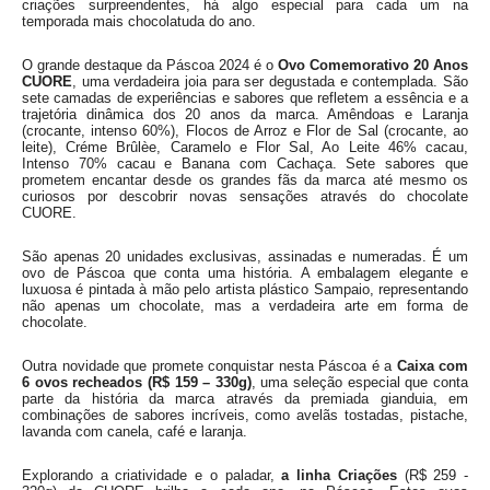
criações surpreendentes, há algo especial para cada um na
temporada mais chocolatuda do ano.
O grande destaque da Páscoa 2024 é o
Ovo Comemorativo 20 Anos
CUORE
, uma verdadeira joia para ser degustada e contemplada. São
sete camadas de experiências e sabores que refletem a essência e a
trajetória dinâmica dos 20 anos da marca. Amêndoas e Laranja
(crocante, intenso 60%), Flocos de Arroz e Flor de Sal (crocante, ao
leite), Créme Brûlèe, Caramelo e Flor Sal, Ao Leite 46% cacau,
Intenso 70% cacau e Banana com Cachaça. Sete sabores que
prometem encantar desde os grandes fãs da marca até mesmo os
curiosos por descobrir novas sensações através do chocolate
CUORE.
São apenas 20 unidades exclusivas, assinadas e numeradas. É um
ovo de Páscoa que conta uma história. A embalagem elegante e
luxuosa é pintada à mão pelo artista plástico Sampaio, representando
não apenas um chocolate, mas a verdadeira arte em forma de
chocolate.
Outra novidade que promete conquistar nesta Páscoa é a
Caixa com
6 ovos recheados (R$ 159 – 330g)
, uma seleção especial que conta
parte da história da marca através da premiada gianduia, em
combinações de sabores incríveis, como avelãs tostadas, pistache,
lavanda com canela, café e laranja.
Explorando a criatividade e o paladar,
a linha Criações
(R$ 259 -