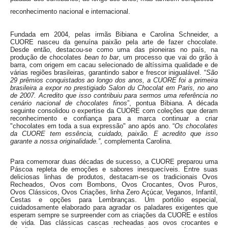
reconhecimento nacional e internacional.
Fundada em 2004, pelas irmãs Bibiana e Carolina Schneider, a
CUORE nasceu da genuína paixão pela arte de fazer chocolate.
Desde então, destacou-se como uma das pioneiras no país, na
produção de chocolates
bean to bar
, um processo que vai do grão à
barra, com origem em cacau selecionado de altíssima qualidade e de
várias regiões brasileiras, garantindo sabor e frescor inigualável. “
São
29 prêmios conquistados ao longo dos anos, a CUORE foi a primeira
brasileira a expor no prestigiado Salon du Chocolat em Paris, no ano
de 2007. Acredito que isso contribuiu para sermos uma referência no
cenário nacional de chocolates finos
”, pontua Bibiana. A década
seguinte consolidou o expertise da CUORE com coleções que deram
reconhecimento e confiança para a marca continuar a criar
"chocolates em toda a sua expressão" ano após ano. “
Os chocolates
da CUORE tem essência, cuidado, paixão. E acredito que isso
garante a nossa originalidade.”
, complementa Carolina.
Para comemorar duas décadas de sucesso, a CUORE preparou uma
Páscoa repleta de emoções e sabores inesquecíveis. Entre suas
deliciosas linhas de produtos, destacam-se os tradicionais Ovos
Recheados, Ovos com Bombons, Ovos Crocantes, Ovos Puros,
Ovos Clássicos, Ovos Criações, linha Zero Açúcar, Veganos, Infantil,
Cestas e opções para Lembranças. Um portólio especial,
cuidadosamente elaborado para agradar os paladares exigentes que
esperam sempre se surpreender com as criações da CUORE e estilos
de vida. Das clássicas cascas recheadas aos ovos crocantes e