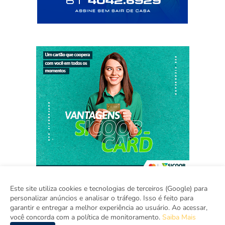
Este site utiliza cookies e tecnologias de terceiros (Google) para
personalizar anúncios e analisar o tráfego. Isso é feito para
garantir e entregar a melhor experiência ao usuário. Ao acessar,
Home
Sobre
Contato
Mídia Kit
você concorda com a política de monitoramento.
Saiba Mais