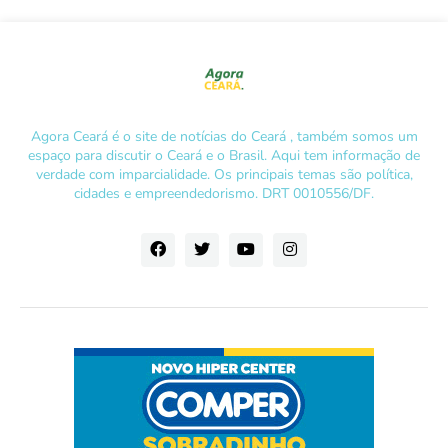
Agora Ceará é o site de notícias do Ceará , também somos um
espaço para discutir o Ceará e o Brasil. Aqui tem informação de
verdade com imparcialidade. Os principais temas são política,
cidades e empreendedorismo. DRT 0010556/DF.