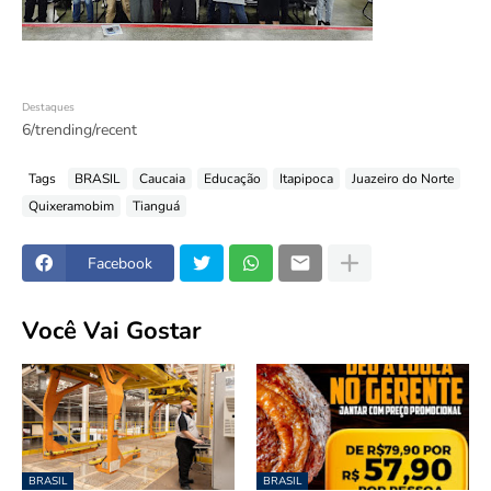
Destaques
6/trending/recent
Tags
BRASIL
Caucaia
Educação
Itapipoca
Juazeiro do Norte
Quixeramobim
Tianguá
Facebook
Você Vai Gostar
BRASIL
BRASIL