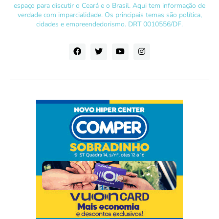
espaço para discutir o Ceará e o Brasil. Aqui tem informação de
verdade com imparcialidade. Os principais temas são política,
cidades e empreendedorismo. DRT 0010556/DF.