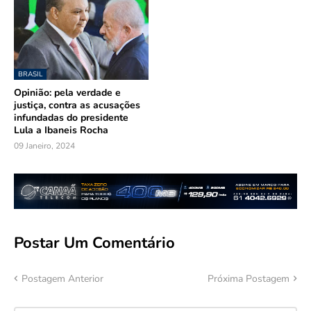
BRASIL
Opinião: pela verdade e
justiça, contra as acusações
infundadas do presidente
Lula a Ibaneis Rocha
09 Janeiro, 2024
Postar Um Comentário
Postagem Anterior
Próxima Postagem