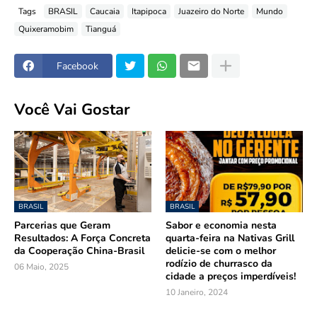
Tags
BRASIL
Caucaia
Itapipoca
Juazeiro do Norte
Mundo
Quixeramobim
Tianguá
Facebook
Você Vai Gostar
BRASIL
BRASIL
Parcerias que Geram
Sabor e economia nesta
Resultados: A Força Concreta
quarta-feira na Nativas Grill
da Cooperação China-Brasil
delicie-se com o melhor
rodízio de churrasco da
06 Maio, 2025
cidade a preços imperdíveis!
10 Janeiro, 2024