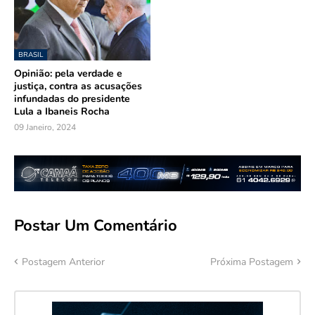
BRASIL
Opinião: pela verdade e
justiça, contra as acusações
infundadas do presidente
Lula a Ibaneis Rocha
09 Janeiro, 2024
Postar Um Comentário
Postagem Anterior
Próxima Postagem