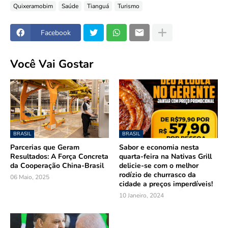
Quixeramobim
Saúde
Tianguá
Turismo
Facebook
Você Vai Gostar
BRASIL
BRASIL
Parcerias que Geram
Sabor e economia nesta
Resultados: A Força Concreta
quarta-feira na Nativas Grill
da Cooperação China-Brasil
delicie-se com o melhor
rodízio de churrasco da
06 Maio, 2025
cidade a preços imperdíveis!
10 Janeiro, 2024