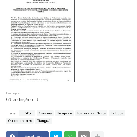
Destaques
6/trending/recent
Tags
BRASIL
Caucaia
Itapipoca
Juazeiro do Norte
Política
Quixeramobim
Tianguá
Facebook