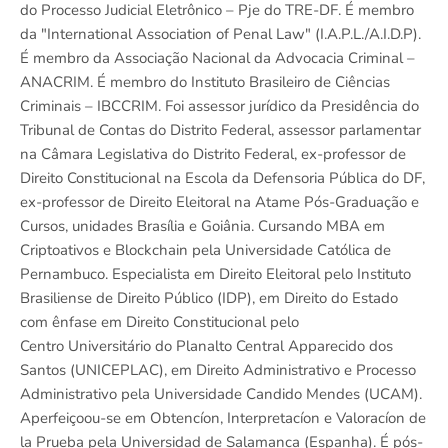
do Processo Judicial Eletrônico – Pje do TRE-DF. É membro
da "International Association of Penal Law" (I.A.P.L./A.I.D.P).
É membro da Associação Nacional da Advocacia Criminal –
ANACRIM. É membro do Instituto Brasileiro de Ciências
Criminais – IBCCRIM. Foi assessor jurídico da Presidência do
Tribunal de Contas do Distrito Federal, assessor parlamentar
na Câmara Legislativa do Distrito Federal, ex-professor de
Direito Constitucional na Escola da Defensoria Pública do DF,
ex-professor de Direito Eleitoral na Atame Pós-Graduação e
Cursos, unidades Brasília e Goiânia. Cursando MBA em
Criptoativos e Blockchain pela Universidade Católica de
Pernambuco. Especialista em Direito Eleitoral pelo Instituto
Brasiliense de Direito Público (IDP), em Direito do Estado
com ênfase em Direito Constitucional pelo
Centro Universitário do Planalto Central Apparecido dos
Santos (UNICEPLAC), em Direito Administrativo e Processo
Administrativo pela Universidade Candido Mendes (UCAM).
Aperfeiçoou-se em Obtencíon, Interpretacíon e Valoracíon de
la Prueba pela Universidad de Salamanca (Espanha). É pós-