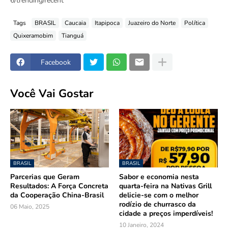
6/trending/recent
Tags
BRASIL
Caucaia
Itapipoca
Juazeiro do Norte
Política
Quixeramobim
Tianguá
Facebook
Você Vai Gostar
BRASIL
BRASIL
Parcerias que Geram
Sabor e economia nesta
Resultados: A Força Concreta
quarta-feira na Nativas Grill
da Cooperação China-Brasil
delicie-se com o melhor
rodízio de churrasco da
06 Maio, 2025
cidade a preços imperdíveis!
10 Janeiro, 2024