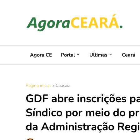
Agora CE
Portal
Uĺtimas
Ceará
Página inicial
Caucaia
GDF abre inscrições p
Síndico por meio do
da Administração Regi