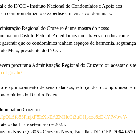
al e do INCC - Instituto Nacional de Condomínios e Apoio aos
 seu comprometimento e expertise em temas condominiais.
stração Regional do Cruzeiro é uma mostra do nosso
inial no Distrito Federal. Acreditamos que através da educação e
e garantir que os condomínios tenham espaços de harmonia, segurança
aulo Melo, presidente do INCC.
devem procurar a Administração Regional do Cruzeiro ou acessar o site
o.df.gov.br/
ão e aprimoramento de seus cidadãos, reforçando o compromisso em
condomínios do Distrito Federal.
dominial no Cruzeiro
/e/1FAIpQLSfo53PmjxF5IeXl-EAZMHeCt3uOHpcoc6zD-lYfWbwY-
até o dia 11 de setembro de 2023.
ruzeiro Novo Q. 805 - Cruzeiro Novo, Brasília - DF, CEP: 70640-570