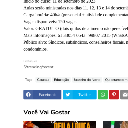
Início do curso: 11 de setembro de 2023.
Aulas serão ministradas nos dias 11, 12, 13 e 14 de sete
Carga horária: 40h/a (presencial + atividade complementar
Vagas disponíveis: 150 vagas.
Valor: GRATUITO (dois quilos de alimento não perecível
Mais informações: 61 33054-0543 | 99807-2015 (WhatsA
Público alvo: Síndicos, subsíndicos, conselheiros fiscais,
condomínios.
Destaques
6/trending/recent
Tags
Caucaia
Educação
Juazeiro do Norte
Quixeramobim
Facebook
Twitter
Você Vai Gostar