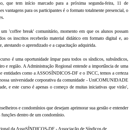
o, que tem início marcado para a próxima segunda-feira, 11 de
 vantagens para os participantes é o formato totalmente presencial, o
es.
 um 'coffee break' comunitário, momento em que os alunos possam
dos os inscritos receberão material didático em formato digital e, ao
ue, atestando o aprendizado e a capacitação adquirida.
 curso é uma oportunidade ímpar para todos os síndicos, subsíndicos,
iro e região. A Administração Regional entende a importância de uma
oio de entidades como a ASSOSÍNDICOS-DF e o INCC, temos a certeza
 A nossa universidade corporativa da comunidade - UniCOMUNIDADE
de, e este curso é apenas o começo de muitas iniciativas que virão',
onselheiros e condomínios que desejam aprimorar sua gestão e entender
sas funções dentro de um condomínio.
titucional da AssoSÍNDICOS-DF - Associação de Síndicos de