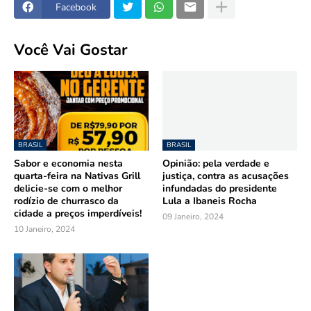
Facebook
Você Vai Gostar
BRASIL
BRASIL
Sabor e economia nesta
Opinião: pela verdade e
quarta-feira na Nativas Grill
justiça, contra as acusações
delicie-se com o melhor
infundadas do presidente
rodízio de churrasco da
Lula a Ibaneis Rocha
cidade a preços imperdíveis!
09 Janeiro, 2024
10 Janeiro, 2024