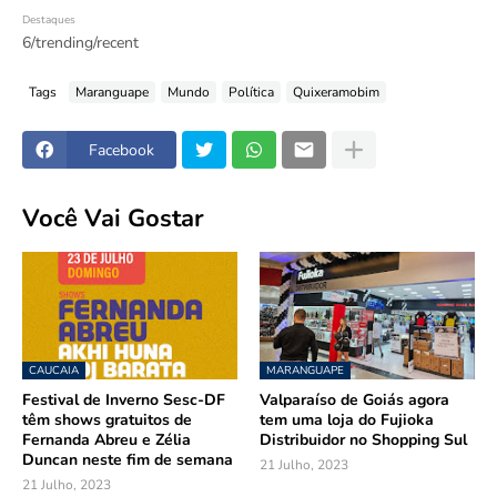
Destaques
6/trending/recent
Tags
Maranguape
Mundo
Política
Quixeramobim
Facebook
Você Vai Gostar
CAUCAIA
MARANGUAPE
Festival de Inverno Sesc-DF
Valparaíso de Goiás agora
têm shows gratuitos de
tem uma loja do Fujioka
Fernanda Abreu e Zélia
Distribuidor no Shopping Sul
Duncan neste fim de semana
21 Julho, 2023
21 Julho, 2023