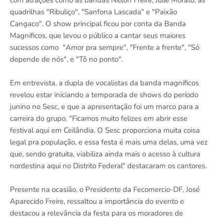
com atrações como as bandas Nilson Freire, Julie Morato, as
quadrilhas "Ribuliço", "Sanfona Lascada" e "Paixão
Cangaco". O show principal ficou por conta da Banda
Magníficos, que levou o público a cantar seus maiores
sucessos como "Amor pra sempre", "Frente a frente", "Só
depende de nós", e "Tô no ponto".
Em entrevista, a dupla de vocalistas da banda magníficos
revelou estar iniciando a temporada de shows do período
junino no Sesc, e que a apresentação foi um marco para a
carreira do grupo. "Ficamos muito felizes em abrir esse
festival aqui em Ceilândia. O Sesc proporciona muita coisa
legal pra população, e essa festa é mais uma delas, uma vez
que, sendo gratuita, viabiliza ainda mais o acesso à cultura
nordestina aqui no Distrito Federal" destacaram os cantores.
Presente na ocasião, o Presidente da Fecomercio-DF, José
Aparecido Freire, ressaltou a importância do evento e
destacou a relevância da festa para os moradores de