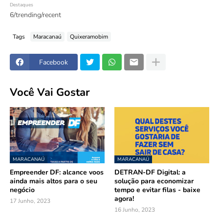
Destaques
6/trending/recent
Tags
Maracanaú
Quixeramobim
Facebook
Você Vai Gostar
MARACANAÚ
MARACANAÚ
Empreender DF: alcance voos
DETRAN-DF Digital: a
ainda mais altos para o seu
solução para economizar
negócio
tempo e evitar filas - baixe
agora!
17 Junho, 2023
16 Junho, 2023