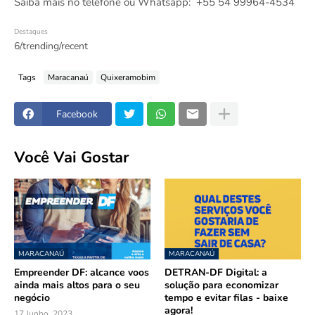
Saiba mais no telefone ou Whatsapp: +55 54 99964-4534
Destaques
6/trending/recent
Tags
Maracanaú
Quixeramobim
Facebook
Você Vai Gostar
MARACANAÚ
MARACANAÚ
Empreender DF: alcance voos
DETRAN-DF Digital: a
ainda mais altos para o seu
solução para economizar
negócio
tempo e evitar filas - baixe
agora!
17 Junho, 2023