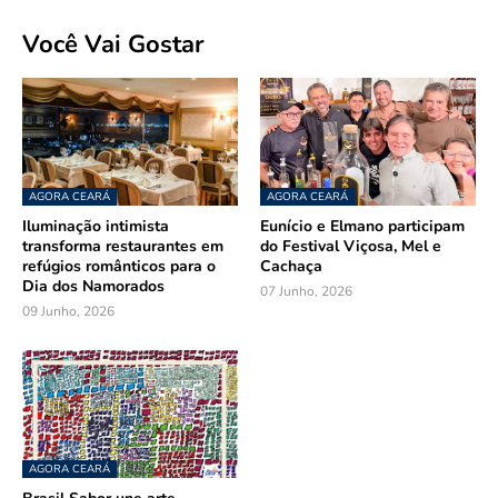
Você Vai Gostar
AGORA CEARÁ
AGORA CEARÁ
Iluminação intimista
Eunício e Elmano participam
transforma restaurantes em
do Festival Viçosa, Mel e
refúgios românticos para o
Cachaça
Dia dos Namorados
07 Junho, 2026
09 Junho, 2026
AGORA CEARÁ