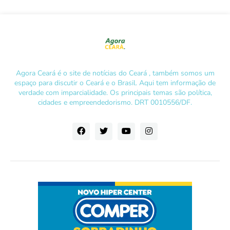
Agora Ceará é o site de notícias do Ceará , também somos um
espaço para discutir o Ceará e o Brasil. Aqui tem informação de
verdade com imparcialidade. Os principais temas são política,
cidades e empreendedorismo. DRT 0010556/DF.