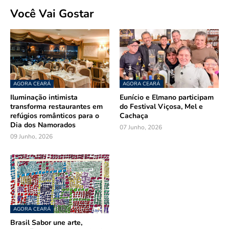
Você Vai Gostar
AGORA CEARÁ
AGORA CEARÁ
Iluminação intimista
Eunício e Elmano participam
transforma restaurantes em
do Festival Viçosa, Mel e
refúgios românticos para o
Cachaça
Dia dos Namorados
07 Junho, 2026
09 Junho, 2026
AGORA CEARÁ
Brasil Sabor une arte,