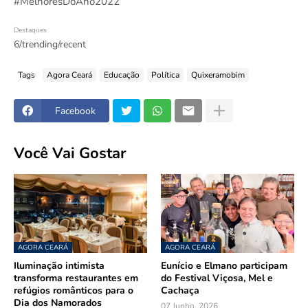
#MelhoresDoAno2022
Destaques
6/trending/recent
Tags
Agora Ceará
Educação
Política
Quixeramobim
Facebook
Você Vai Gostar
AGORA CEARÁ
AGORA CEARÁ
Iluminação intimista
Eunício e Elmano participam
transforma restaurantes em
do Festival Viçosa, Mel e
refúgios românticos para o
Cachaça
Dia dos Namorados
07 Junho, 2026