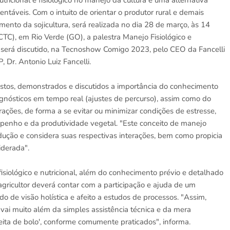
tricional e fisiológico no manejo da cultura é uma alternativa
entáveis. Com o intuito de orientar o produtor rural e demais
mento da sojicultura, será realizada no dia 28 de março, às 14
TC), em Rio Verde (GO), a palestra Manejo Fisiológico e
o será discutido, na Tecnoshow Comigo 2023, pelo CEO da Fancelli
 Dr. Antonio Luiz Fancelli.
stos, demonstrados e discutidos a importância do conhecimento
gnósticos em tempo real (ajustes de percurso), assim como do
ações, de forma a se evitar ou minimizar condições de estresse,
mpenho e da produtividade vegetal. "Este conceito de manejo
odução e considera suas respectivas interações, bem como propicia
iderada".
isiológico e nutricional, além do conhecimento prévio e detalhado
gricultor deverá contar com a participação e ajuda de um
o de visão holística e afeito a estudos de processos. "Assim,
 vai muito além da simples assistência técnica e da mera
ita de bolo', conforme comumente praticados", informa.