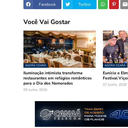
Facebook
Twitter
Você Vai Gostar
AGORA CEARÁ
AGORA CEARÁ
Iluminação intimista transforma
Eunício e El
restaurantes em refúgios românticos
Festival Viço
para o Dia dos Namorados
07 Junho, 2026
09 Junho, 2026