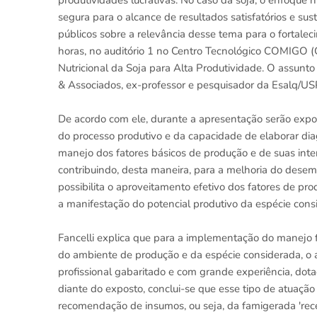
produtividades lucrativas. No caso da soja, o enfoque nu
segura para o alcance de resultados satisfatórios e sust
públicos sobre a relevância desse tema para o fortaleci
horas, no auditório 1 no Centro Tecnológico COMIGO (C
Nutricional da Soja para Alta Produtividade. O assunt
& Associados, ex-professor e pesquisador da Esalq/USP,
De acordo com ele, durante a apresentação serão expo
do processo produtivo e da capacidade de elaborar dia
manejo dos fatores básicos de produção e de suas inter
contribuindo, desta maneira, para a melhoria do dese
possibilita o aproveitamento efetivo dos fatores de pr
a manifestação do potencial produtivo da espécie cons
Fancelli explica que para a implementação do manejo f
do ambiente de produção e da espécie considerada, o a
profissional gabaritado e com grande experiência, dotad
diante do exposto, conclui-se que esse tipo de atuação
recomendação de insumos, ou seja, da famigerada 'rece