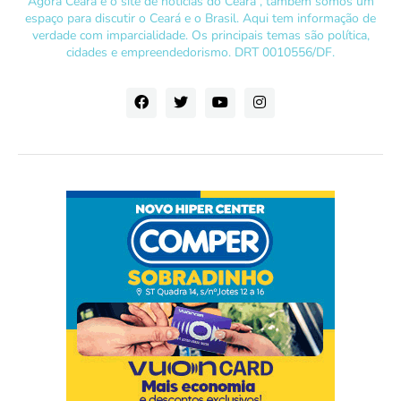
Agora Ceará é o site de notícias do Ceará , também somos um
espaço para discutir o Ceará e o Brasil. Aqui tem informação de
verdade com imparcialidade. Os principais temas são política,
cidades e empreendedorismo. DRT 0010556/DF.