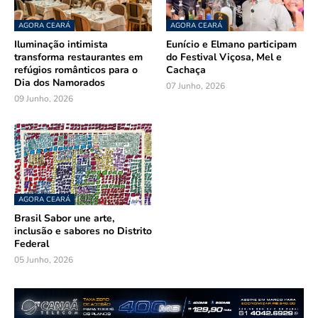
AGORA CEARÁ
AGORA CEARÁ
Iluminação intimista
Eunício e Elmano participam
transforma restaurantes em
do Festival Viçosa, Mel e
refúgios românticos para o
Cachaça
Dia dos Namorados
07 Junho, 2026
09 Junho, 2026
AGORA CEARÁ
Brasil Sabor une arte,
inclusão e sabores no Distrito
Federal
05 Junho, 2026