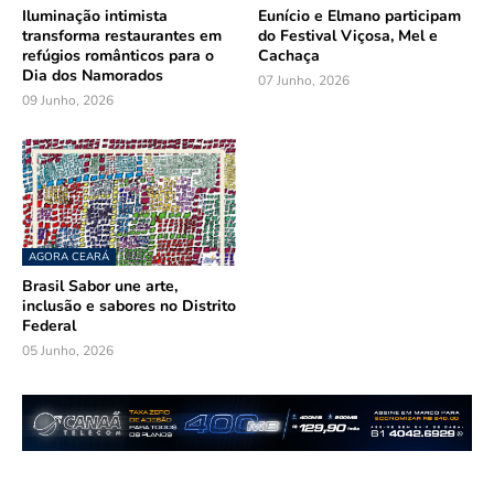
Iluminação intimista
Eunício e Elmano participam
transforma restaurantes em
do Festival Viçosa, Mel e
refúgios românticos para o
Cachaça
Dia dos Namorados
07 Junho, 2026
09 Junho, 2026
AGORA CEARÁ
Brasil Sabor une arte,
inclusão e sabores no Distrito
Federal
05 Junho, 2026