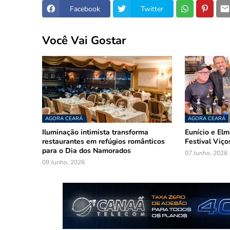
Facebook
Twitter
Você Vai Gostar
AGORA CEARÁ
AGORA CEARÁ
Iluminação intimista transforma
Eunício e El
restaurantes em refúgios românticos
Festival Viço
para o Dia dos Namorados
07 Junho, 2026
09 Junho, 2026