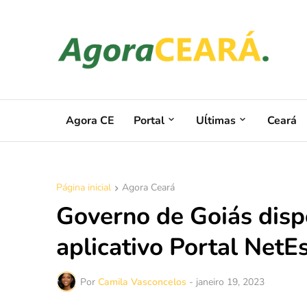
Agora CE
Portal
Uĺtimas
Ceará
Página inicial
Agora Ceará
Governo de Goiás disp
aplicativo Portal NetE
Por
Camila Vasconcelos
-
janeiro 19, 2023