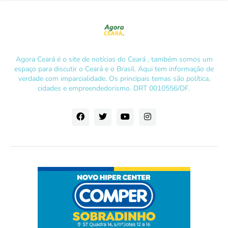
Agora Ceará é o site de notícias do Ceará , também somos um
espaço para discutir o Ceará e o Brasil. Aqui tem informação de
verdade com imparcialidade. Os principais temas são política,
cidades e empreendedorismo. DRT 0010556/DF.