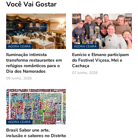
Você Vai Gostar
AGORA CEARÁ
AGORA CEARÁ
Iluminação intimista
Eunício e Elmano participam
transforma restaurantes em
do Festival Viçosa, Mel e
refúgios românticos para o
Cachaça
Dia dos Namorados
07 Junho, 2026
09 Junho, 2026
AGORA CEARÁ
Brasil Sabor une arte,
inclusão e sabores no Distrito