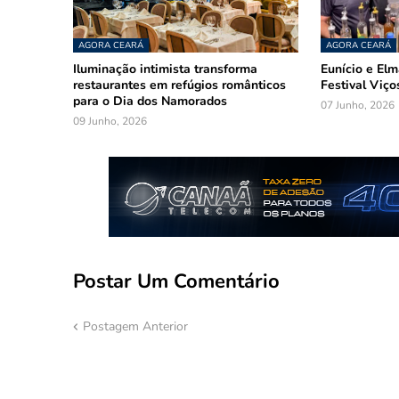
AGORA CEARÁ
AGORA CEARÁ
Iluminação intimista transforma
Eunício e El
restaurantes em refúgios românticos
Festival Viço
para o Dia dos Namorados
07 Junho, 2026
09 Junho, 2026
Postar Um Comentário
Postagem Anterior