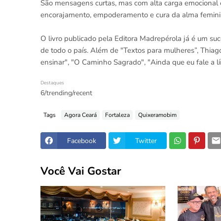
São mensagens curtas, mas com alta carga emocional e 
encorajamento, empoderamento e cura da alma femini
O livro publicado pela Editora Madrepérola já é um suc
de todo o país. Além de "Textos para mulheres”, Thia
ensinar", "O Caminho Sagrado", "Ainda que eu fale a l
Destaques
6/trending/recent
Tags
Agora Ceará
Fortaleza
Quixeramobim
Facebook
Twitter
Você Vai Gostar