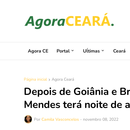
Agora CE
Portal
Uĺtimas
Ceará
Página inicial
Agora Ceará
Depois de Goiânia e Bra
Mendes terá noite de 
Por
Camila Vasconcelos
-
novembro 08, 2022