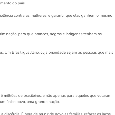
vimento do país.
à violência contra as mulheres, e garantir que elas ganhem o mesmo
scriminação, para que brancos, negros e indígenas tenham os
. Um Brasil igualitário, cuja prioridade sejam as pessoas que mais
15 milhões de brasileiros, e não apenas para aqueles que votaram
 um único povo, uma grande nação.
 discórdia. É hora de reunir de novo as famílias, refazer os laços