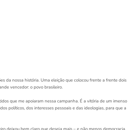
s da nossa história. Uma eleição que colocou frente a frente dois
ande vencedor: o povo brasileiro.
rtidos que me apoiaram nessa campanha. É a vitória de um imenso
s políticos, dos interesses pessoais e das ideologias, para que a
ileiro deixou bem claro que deseja mais – e não menos democracia.