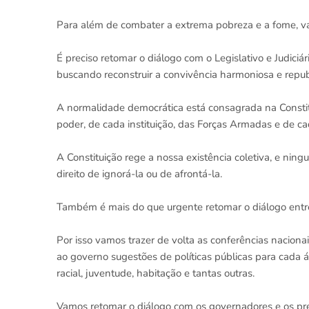
Para além de combater a extrema pobreza e a fome, va
É preciso retomar o diálogo com o Legislativo e Judiciári
buscando reconstruir a convivência harmoniosa e repub
A normalidade democrática está consagrada na Constitu
poder, de cada instituição, das Forças Armadas e de c
A Constituição rege a nossa existência coletiva, e ni
direito de ignorá-la ou de afrontá-la.
Também é mais do que urgente retomar o diálogo entr
Por isso vamos trazer de volta as conferências naciona
ao governo sugestões de políticas públicas para cada á
racial, juventude, habitação e tantas outras.
Vamos retomar o diálogo com os governadores e os prefe