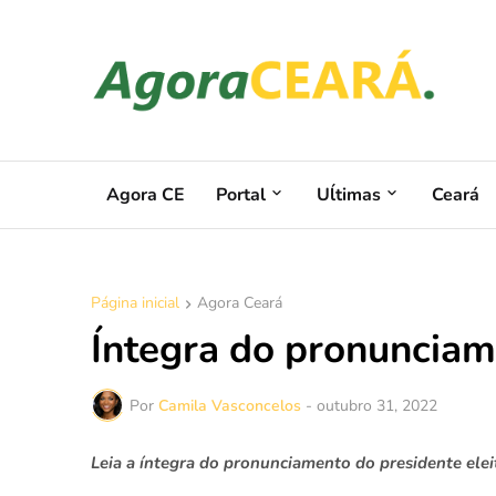
Agora CE
Portal
Uĺtimas
Ceará
Página inicial
Agora Ceará
Íntegra do pronunciam
Por
Camila Vasconcelos
-
outubro 31, 2022
Leia a íntegra do pronunciamento do presidente ele