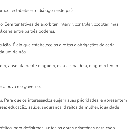
mos restabelecer o diálogo neste país.
o. Sem tentativas de exorbitar, intervir, controlar, cooptar, mas
licana entre os três poderes.
ição. É ela que estabelece os direitos e obrigações de cada
ada um de nós.
nguém, absolutamente ninguém, está acima dela, ninguém tem o
e o povo e o governo.
is. Para que os interessados elejam suas prioridades, e apresentem
rea: educação, saúde, segurança, direitos da mulher, igualdade
itos, para definirmos juntos as obras prioritárias para cada