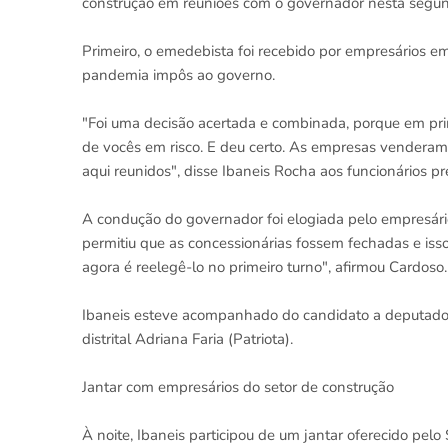
construção em reuniões com o governador nesta segund
Primeiro, o emedebista foi recebido por empresários em
pandemia impôs ao governo.
"Foi uma decisão acertada e combinada, porque em pri
de vocês em risco. E deu certo. As empresas vendera
aqui reunidos", disse Ibaneis Rocha aos funcionários p
A condução do governador foi elogiada pelo empresári
permitiu que as concessionárias fossem fechadas e iss
agora é reelegê-lo no primeiro turno", afirmou Cardoso.
Ibaneis esteve acompanhado do candidato a deputado
distrital Adriana Faria (Patriota).
Jantar com empresários do setor de construção
À noite, Ibaneis participou de um jantar oferecido pel