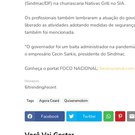
(Sindmac/DF) na churrascaria Nativas Grill no SIA.
Os profissionais também lembraram a atuação do gove
liberado as atividades adotando medidas de segurança.
também foi mencionada.
"O governador foi um baita administrador na pandemia
o empresário Cecin Sarkis, presidente do Sindmac.
Conheça o portal FOCO NACIONAL:
foconacional.com
Destaques
6/trending/recent
Tags
Agora Ceará
Quixeramobim
Facebook
Twitter
Você Vai Gostar