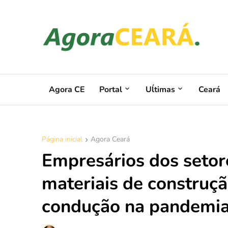
Agora CE
Portal
Uĺtimas
Ceará
Página inicial
Agora Ceará
Empresários dos setor
materiais de construç
condução na pandemi