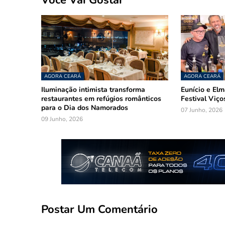
AGORA CEARÁ
AGORA CEARÁ
Iluminação intimista transforma
Eunício e El
restaurantes em refúgios românticos
Festival Viço
para o Dia dos Namorados
07 Junho, 2026
09 Junho, 2026
Postar Um Comentário