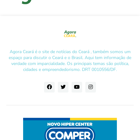
Agora Ceará é o site de notícias do Ceará , também somos um
espaço para discutir o Ceará e o Brasil. Aqui tem informação de
verdade com imparcialidade. Os principais temas são política,
cidades e empreendedorismo. DRT 0010556/DF.