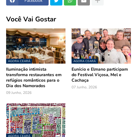
Facebook
Você Vai Gostar
AGORA CEARÁ
AGORA CEARÁ
Iluminação intimista
Eunício e Elmano participam
transforma restaurantes em
do Festival Viçosa, Mel e
refúgios românticos para o
Cachaça
Dia dos Namorados
07 Junho, 2026
09 Junho, 2026
AGORA CEARÁ