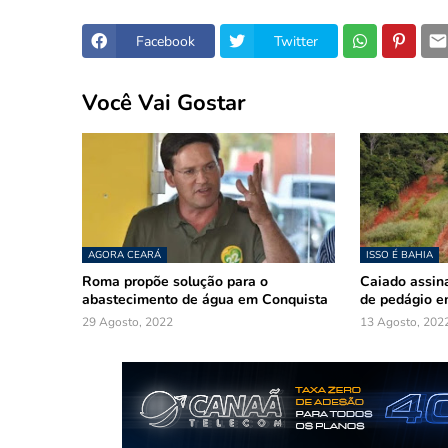
Facebook
Twitter
Você Vai Gostar
AGORA CEARÁ
ISSO É BAHIA
Roma propõe solução para o
Caiado assina
abastecimento de água em Conquista
de pedágio e
29 Agosto, 2022
13 Agosto, 202