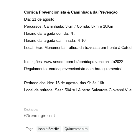
Corrida Prevencionista & Caminhada da Prevenção
Dia: 21 de agosto
Percursos: Caminhada: 3Km / Corrida: 5km e 10Km
Horário da largada corrida: 7h.
Horário da largada caminhada: 7h10.
Local: Eixo Monumental - altura da travessa em frente à Catedr
Inscrições:
www.sescdf.com.br/corridaprevencionista2022
Regulamento:
corridaprevencionista.com.br/regulamento/
Retirada dos kits: 15 de agosto, das 9h às 16h
Local da retirada: Sesc 504 sul Alberto Salvatore Giovanni Vila
Destaques
6/trending/recent
Tags
isso é BAHIA
Quixeramobim