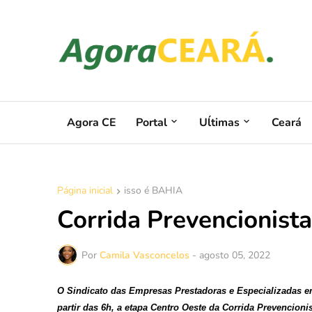
Agora CE
Portal
Uĺtimas
Ceará
Página inicial
isso é BAHIA
Corrida Prevencionist
Por
Camila Vasconcelos
-
agosto 05, 2022
O Sindicato das Empresas Prestadoras e Especializadas e
partir das 6h, a etapa Centro Oeste da Corrida Prevencio