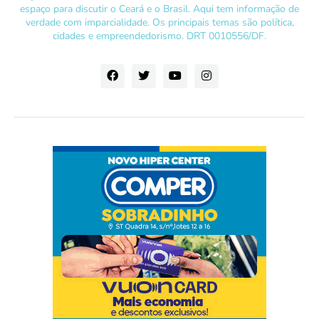
espaço para discutir o Ceará e o Brasil. Aqui tem informação de
verdade com imparcialidade. Os principais temas são política,
cidades e empreendedorismo. DRT 0010556/DF.