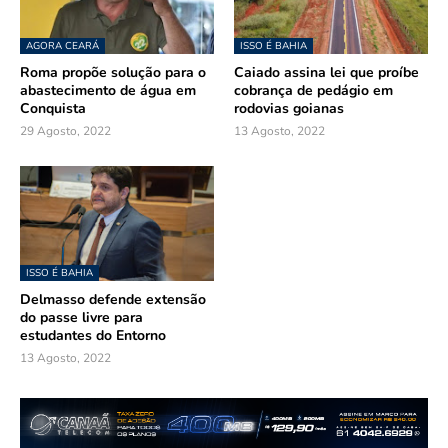
AGORA CEARÁ
ISSO É BAHIA
Roma propõe solução para o
Caiado assina lei que proíbe
abastecimento de água em
cobrança de pedágio em
Conquista
rodovias goianas
29 Agosto, 2022
13 Agosto, 2022
ISSO É BAHIA
Delmasso defende extensão
do passe livre para
estudantes do Entorno
13 Agosto, 2022