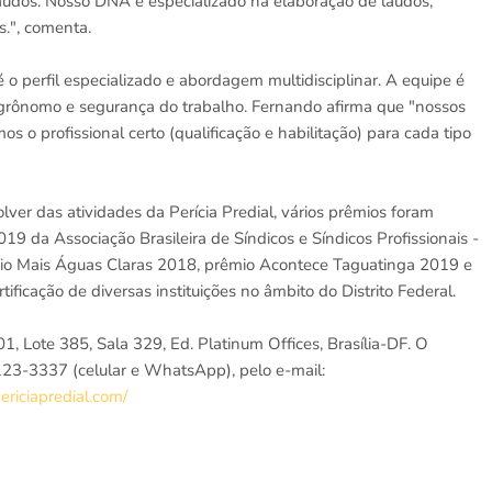
udos. Nosso DNA é especializado na elaboração de laudos,
s.", comenta.
o perfil especializado e abordagem multidisciplinar. A equipe é
, agrônomo e segurança do trabalho. Fernando afirma que "nossos
s o profissional certo (qualificação e habilitação) para cada tipo
er das atividades da Perícia Predial, vários prêmios foram
9 da Associação Brasileira de Síndicos e Síndicos Profissionais -
o Mais Águas Claras 2018, prêmio Acontece Taguatinga 2019 e
icação de diversas instituições no âmbito do Distrito Federal.
1, Lote 385, Sala 329, Ed. Platinum Offices, Brasília-DF. O
123-3337 (celular e WhatsApp), pelo e-mail:
ericiapredial.com/