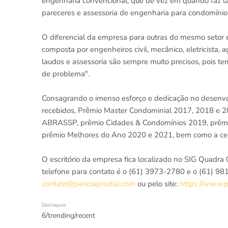
engenharia convencional, que de vez em quando faz la
pareceres e assessoria de engenharia para condomínio
O diferencial da empresa para outras do mesmo setor é 
composta por engenheiros civil, mecânico, eletricista
laudos e assessoria são sempre muito precisos, pois temo
de problema".
Consagrando o imenso esforço e dedicação no desenvolv
recebidos, Prêmio Master Condominial 2017, 2018 e 201
ABRASSP, prêmio Cidades & Condomínios 2019, prêmi
prêmio Melhores do Ano 2020 e 2021, bem como a certif
O escritório da empresa fica localizado no SIG Quadra 0
telefone para contato é o (61) 3973-2780 e o (61) 98
contato@periciapredial.com
ou pelo site:
https://www.p
Destaques
6/trending/recent