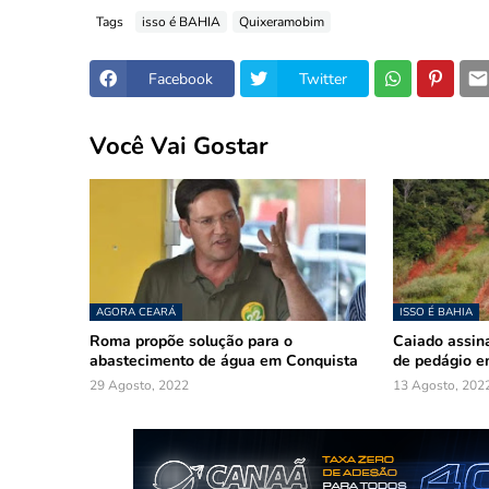
Tags
isso é BAHIA
Quixeramobim
Facebook
Twitter
Você Vai Gostar
AGORA CEARÁ
ISSO É BAHIA
Roma propõe solução para o
Caiado assina
abastecimento de água em Conquista
de pedágio e
29 Agosto, 2022
13 Agosto, 202