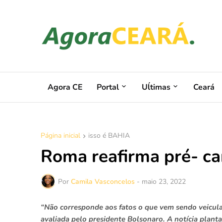
Agora CE
Portal
Uĺtimas
Ceará
Página inicial
isso é BAHIA
Roma reafirma pré- ca
Por
Camila Vasconcelos
-
maio 23, 2022
“Não corresponde aos fatos o que vem sendo veicul
avaliada pelo presidente Bolsonaro. A notícia plan