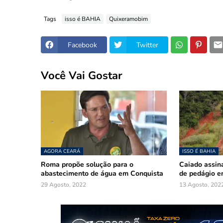
Tags
isso é BAHIA
Quixeramobim
Facebook
Twitter
Você Vai Gostar
AGORA CEARÁ
ISSO É BAHIA
Roma propõe solução para o
Caiado assina
abastecimento de água em Conquista
de pedágio e
29 Agosto, 2022
13 Agosto, 202