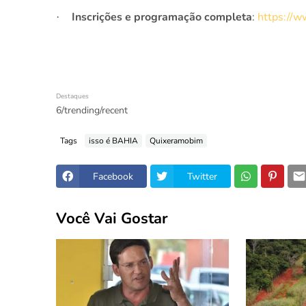
Inscrições e programação completa
:
https://w
·
Destaques
6/trending/recent
Tags
isso é BAHIA
Quixeramobim
Facebook
Twitter
Você Vai Gostar