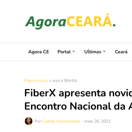
Agora CE
Portal
Uĺtimas
Ceará
Página inicial
isso é BAHIA
FiberX apresenta novid
Encontro Nacional da 
Por
Camila Vasconcelos
-
maio 26, 2022