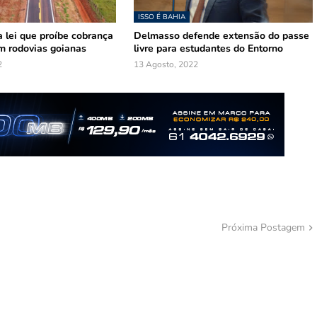
ISSO É BAHIA
 lei que proíbe cobrança
Delmasso defende extensão do passe
m rodovias goianas
livre para estudantes do Entorno
2
13 Agosto, 2022
Próxima Postagem