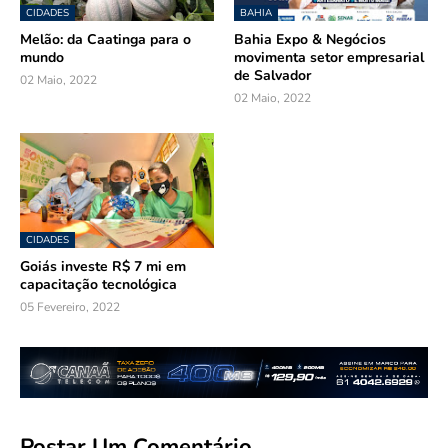
CIDADES
BAHIA
Melão: da Caatinga para o
Bahia Expo & Negócios
mundo
movimenta setor empresarial
de Salvador
02 Maio, 2022
02 Maio, 2022
CIDADES
Goiás investe R$ 7 mi em
capacitação tecnológica
05 Fevereiro, 2022
Postar Um Comentário