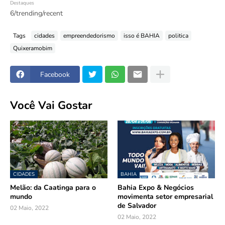
Destaques
6/trending/recent
Tags
cidades
empreendedorismo
isso é BAHIA
politica
Quixeramobim
Facebook
Você Vai Gostar
CIDADES
BAHIA
Melão: da Caatinga para o
Bahia Expo & Negócios
mundo
movimenta setor empresarial
de Salvador
02 Maio, 2022
02 Maio, 2022