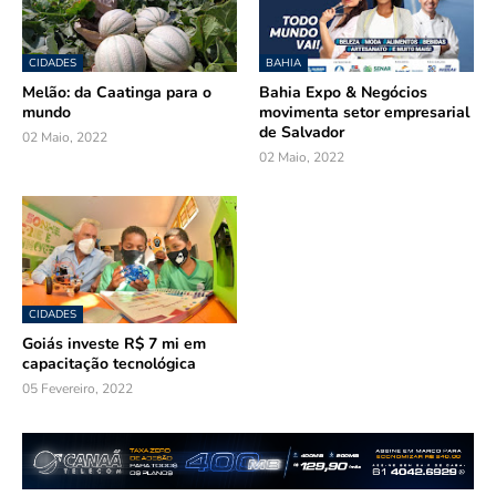
CIDADES
BAHIA
Melão: da Caatinga para o
Bahia Expo & Negócios
mundo
movimenta setor empresarial
de Salvador
02 Maio, 2022
02 Maio, 2022
CIDADES
Goiás investe R$ 7 mi em
capacitação tecnológica
05 Fevereiro, 2022