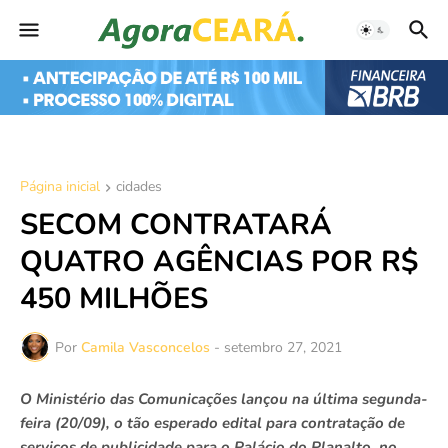
Página inicial
cidades
SECOM CONTRATARÁ
QUATRO AGÊNCIAS POR R$
450 MILHÕES
Por
Camila Vasconcelos
-
setembro 27, 2021
O Ministério das Comunicações lançou na última segunda-
feira (20/09), o tão esperado edital para contratação de
serviços de publicidade para o Palácio do Planalto, no