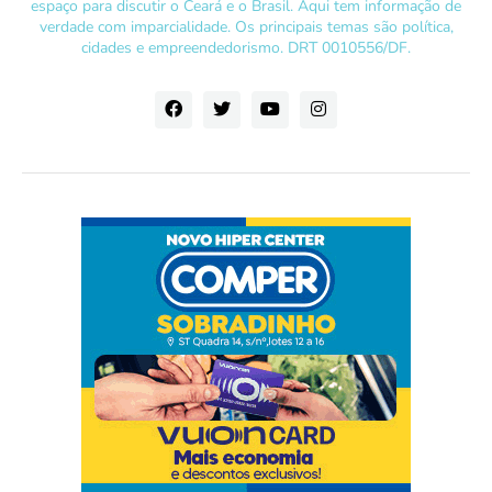
espaço para discutir o Ceará e o Brasil. Aqui tem informação de
verdade com imparcialidade. Os principais temas são política,
cidades e empreendedorismo. DRT 0010556/DF.