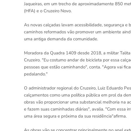
Jaqueiras, em um trecho de aproximadamente 850 metro
(HFA) e o Cruzeiro Novo.
As novas calçadas levam acessibilidade, segurança e b
caminhos reformados vão promover um ambiente ainda 
uma antiga demanda da comunidade.
Moradora da Quadra 1409 desde 2018, a militar Talita 
Cruzeiro. "Eu costumo andar de bicicleta por essa calçada
pessoas que estão caminhando", conta. "Agora vai ficar
pedalando."
O administrador regional do Cruzeiro, Luiz Eduardo Pes
calçamentos como uma política pública em prol da dem
obras vão proporcionar uma substancial melhoria na a
e fazem suas caminhadas diárias", avalia. "Com essa i
uma área segura e próxima da sua residência"afirma.
As obras vão se concentrar principalmente no anel exte