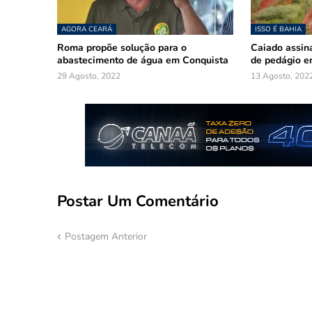
AGORA CEARÁ
ISSO É BAHIA
Roma propõe solução para o
Caiado assina
abastecimento de água em Conquista
de pedágio e
29 Agosto, 2022
13 Agosto, 202
Postar Um Comentário
Postagem Anterior