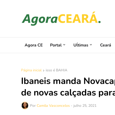
Agora CE
Portal
Uĺtimas
Ceará
Página inicial
isso é BAHIA
Ibaneis manda Novacap
de novas calçadas para
Por
Camila Vasconcelos
-
julho 25, 2021