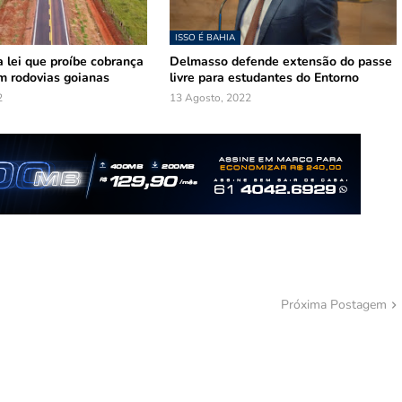
ISSO É BAHIA
 lei que proíbe cobrança
Delmasso defende extensão do passe
m rodovias goianas
livre para estudantes do Entorno
2
13 Agosto, 2022
Próxima Postagem