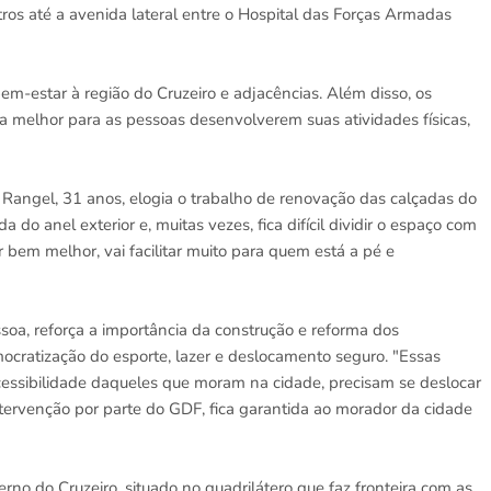
s até a avenida lateral entre o Hospital das Forças Armadas
em-estar à região do Cruzeiro e adjacências. Além disso, os
melhor para as pessoas desenvolverem suas atividades físicas,
Rangel, 31 anos, elogia o trabalho de renovação das calçadas do
 do anel exterior e, muitas vezes, fica difícil dividir o espaço com
 bem melhor, vai facilitar muito para quem está a pé e
soa, reforça a importância da construção e reforma dos
ocratização do esporte, lazer e deslocamento seguro. "Essas
cessibilidade daqueles que moram na cidade, precisam se deslocar
ntervenção por parte do GDF, fica garantida ao morador da cidade
rno do Cruzeiro, situado no quadrilátero que faz fronteira com as